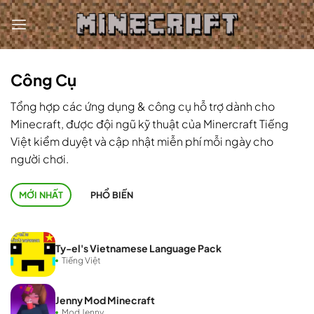
Bỏ
qua
nội
dung
Công Cụ
Tổng hợp các ứng dụng & công cụ hỗ trợ dành cho
Minecraft, được đội ngũ kỹ thuật của Minercraft Tiếng
Việt kiểm duyệt và cập nhật miễn phí mỗi ngày cho
người chơi.
MỚI NHẤT
PHỔ BIẾN
Ty-el's Vietnamese Language Pack
Tiếng Việt
Jenny Mod Minecraft
Mod Jenny