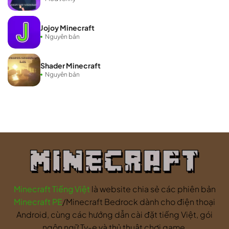
Jojoy Minecraft
Nguyên bản
Shader Minecraft
Nguyên bản
Minecraft Tiếng Việt
là website chia sẻ các phiên bản
Minecraft PE
/Minecraft Bedrock dành cho điện thoại
Android, cùng các hướng dẫn cài đặt tiếng Việt, gói
ngôn ngữ Ty-e và thủ thuật chơi game.