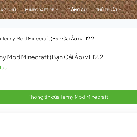
ANG CHỦ
MINECRAFT PE
CÔNG CỤ
THỦ THUẬT
i Jenny Mod Minecraft (Bạn Gái Ảo) v1.12.2
nny Mod Minecraft (Bạn Gái Ảo) v1.12.2
tus
Thông tin của Jenny Mod Minecraft