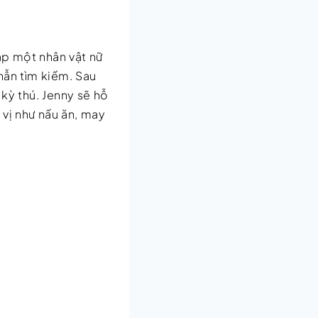
ặp một nhân vật nữ
hẫn tìm kiếm. Sau
kỳ thú. Jenny sẽ hỗ
vị như nấu ăn, may