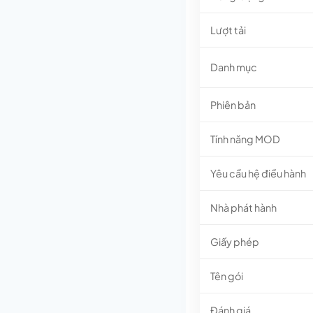
Lượt tải
Danh mục
Phiên bản
Tính năng MOD
Yêu cầu hệ điều hành
Nhà phát hành
Giấy phép
Tên gói
Đánh giá