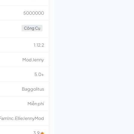
5000000
Công Cụ
1.12.2
Mod Jenny
5.0+
Baggolitus
Miễn phí
FamInc.EllieJennyMod
3.9