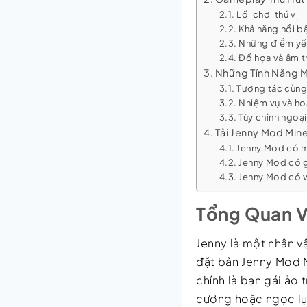
Lối chơi thú vị
Khả năng nổi b
Những điểm yế
Đồ họa và âm t
Những Tính Năng 
Tương tác cùng
Nhiệm vụ và h
Tùy chỉnh ngoại
Tải Jenny Mod Min
Jenny Mod có m
Jenny Mod có 
Jenny Mod có v
Tổng Quan 
Jenny là một nhân v
đặt bản Jenny Mod M
chính là bạn gái ảo
cương hoặc ngọc lụ