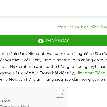
Hướng dẫn cách cài đặt tiếng 
TẢI VỀ NGAY
 game đình đám Minecraft và muốn có trải nghiệm độc 
yệt vời dành. Với Jenny Mod Minecraft, bạn không chỉ đư
n của Minecraft mà còn có thể tương tác cùng một nhân v
 game siêu cuốn hút. Trong bài viết này,
Minecraft Tiếng 
enny Mod và những tính năng siêu hấp dẫn trong game n
ny Mod
 Trong Jenny Mod