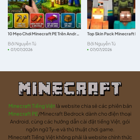
10 Mẹo Chơi Minecraft PE Trên Android Cho Người Mới
Bởi Nguyễn Tú
Bởi Nguyễn Tú
07/07/2026
07/07/2026
Minecraft Tiếng Việt
là website chia sẻ các phiên bản
Minecraft PE
/Minecraft Bedrock dành cho điện thoại
Android, cùng các hướng dẫn cài đặt tiếng Việt, gói
ngôn ngữ Ty-e và thủ thuật chơi game.
Minecraft Tiếng Việt không phải là website chính thức