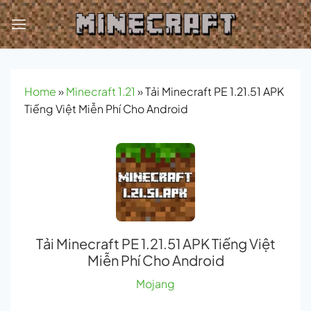
Bỏ
qua
nội
dung
Home
»
Minecraft 1.21
»
Tải Minecraft PE 1.21.51 APK
Tiếng Việt Miễn Phí Cho Android
Tải Minecraft PE 1.21.51 APK Tiếng Việt
Miễn Phí Cho Android
Mojang