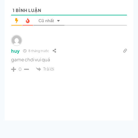
1
BÌNH LUẬN
Cũ nhất
huy
8 tháng trước
game chơi vui quá
Trả lời
0