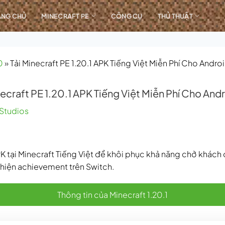
ANG CHỦ
MINECRAFT PE
CÔNG CỤ
THỦ THUẬT
0
»
Tải Minecraft PE 1.20.1 APK Tiếng Việt Miễn Phí Cho Andro
necraft PE 1.20.1 APK Tiếng Việt Miễn Phí Cho And
Studios
APK tại Minecraft Tiếng Việt để khôi phục khả năng chở khách
 thiện achievement trên Switch.
Thông tin của Minecraft 1.20.1