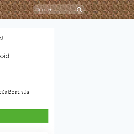
id
roid
 của Boat, sửa