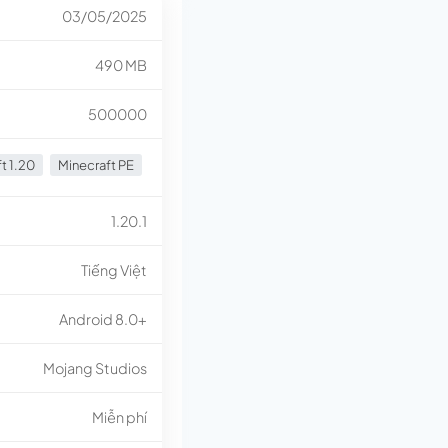
03/05/2025
490 MB
500000
t 1.20
Minecraft PE
1.20.1
Tiếng Việt
Android 8.0+
Mojang Studios
Miễn phí