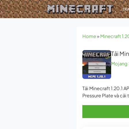
Bỏ
TR
qua
nội
dung
Home
»
Minecraft 1.2
Tải Mi
Mojang 
Tải Minecraft 1.20.1 
Pressure Plate và cải