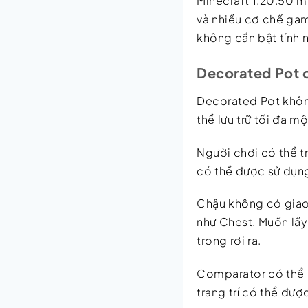
Minecraft 1.20.50 m
và nhiều cơ chế gam
không cần bật tính 
Decorated Pot c
Decorated Pot không
thể lưu trữ tối đa m
Người chơi có thể t
có thể được sử dụng
Chậu không có giao 
như Chest. Muốn lấ
trong rơi ra.
Comparator có thể p
trang trí có thể đượ