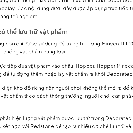
ang đến những thay đổi chính thức dành cho Decorated 
eplay. Các nội dung dưới đây được áp dụng trực tiếp 
năng thử nghiệm.
ó thể lưu trữ vật phẩm
 còn chỉ được sử dụng để trang trí. Trong Minecraft 1.
ột chồng vật phẩm cùng loại.
rực tiếp đưa vật phẩm vào chậu. Hopper, Hopper Minec
 để tự động thêm hoặc lấy vật phẩm ra khỏi Decorated
diện kho đồ riêng nên người chơi không thể mở ra để k
y vật phẩm theo cách thông thường, người chơi cần phá
hát hiện lượng vật phẩm được lưu trữ trong Decorated
c kết hợp với Redstone để tạo ra nhiều cơ chế lưu trữ và k