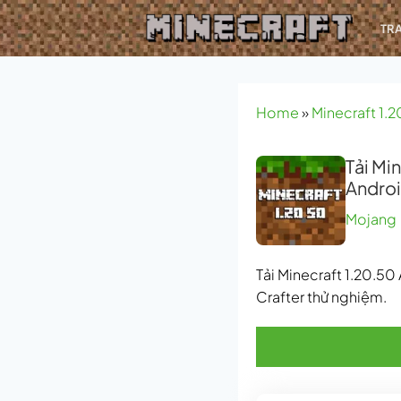
Bỏ
TR
qua
nội
dung
Home
»
Minecraft 1.2
Tải Mi
Andro
Mojang
Tải Minecraft 1.20.5
Crafter thử nghiệm.