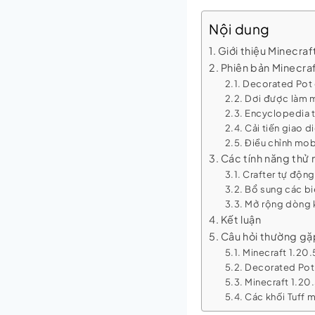
Nội dung
Giới thiệu Minecraf
Phiên bản Minecraf
Decorated Pot c
Dơi được làm m
Encyclopedia t
Cải tiến giao 
Điều chỉnh mo
Các tính năng thử 
Crafter tự độn
Bổ sung các bi
Mở rộng dòng k
Kết luận
Câu hỏi thường gặ
Minecraft 1.20.
Decorated Pot 
Minecraft 1.2
Các khối Tuff 