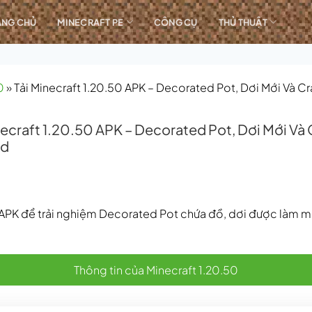
ANG CHỦ
MINECRAFT PE
CÔNG CỤ
THỦ THUẬT
0
»
Tải Minecraft 1.20.50 APK – Decorated Pot, Dơi Mới Và C
necraft 1.20.50 APK – Decorated Pot, Dơi Mới Và
id
0 APK để trải nghiệm Decorated Pot chứa đồ, dơi được làm 
Thông tin của Minecraft 1.20.50