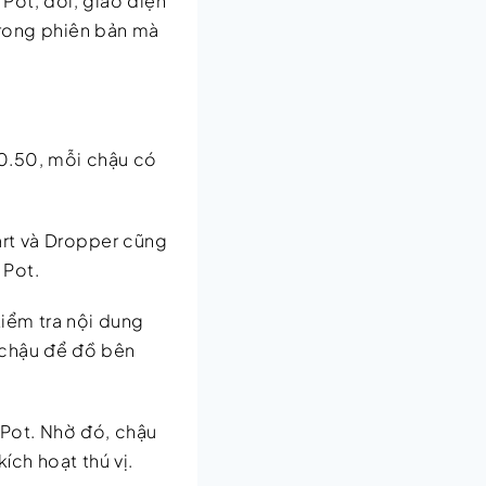
Pot, dơi, giao diện
trong phiên bản mà
20.50, mỗi chậu có
art và Dropper cũng
 Pot.
iểm tra nội dung
 chậu để đồ bên
 Pot. Nhờ đó, chậu
ích hoạt thú vị.