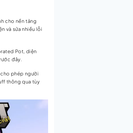
nh cho nền tảng
n và sửa nhiều lỗi
rated Pot, diện
rước đây.
n cho phép người
uff thông qua tùy