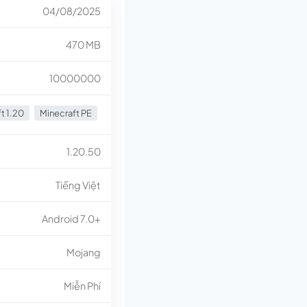
04/08/2025
470 MB
10000000
t 1.20
Minecraft PE
1.20.50
Tiếng Việt
Android 7.0+
Mojang
Miễn Phí